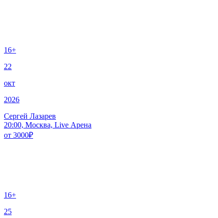
16+
22
окт
2026
Сергей Лазарев
20:00, Москва, Live Арена
от
3000
₽
16+
25