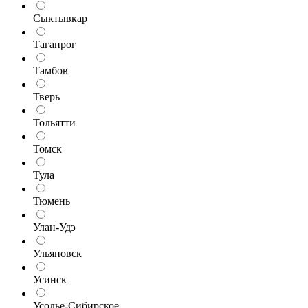
Сыктывкар
Таганрог
Тамбов
Тверь
Тольятти
Томск
Тула
Тюмень
Улан-Удэ
Ульяновск
Усинск
Усолье-Сибирское