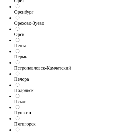
Орел
Оренбург
Орехово-Зуево
Орск
Пенза
Пермь
Петропавловск-Камчатский
Печора
Подольск
Псков
Пушкин
Пятигорск