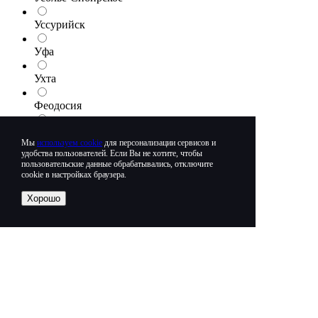
Уссурийск
Уфа
Ухта
Феодосия
Хабаровск
Мы
используем cookie
для персонализации сервисов и
удобства пользователей. Если Вы не хотите, чтобы
Ханты-Мансийск
пользовательские данные обрабатывались, отключите
cookie в настройках браузера.
Химки
Хорошо
Чебоксары
Челябинск
Череповец
Черкесск