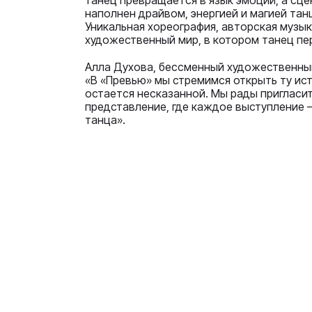
танец превращается в язык эмоций, а сц
наполнен драйвом, энергией и магией тан
Уникальная хореография, авторская музы
художественный мир, в котором танец пе
Алла Духова, бессменный художественны
«В «Превью» мы стремимся открыть ту ист
остается несказанной. Мы рады пригласи
представление, где каждое выступление 
танца».