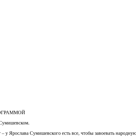
ОГРАММОЙ
е Сумишевском.
 – у Ярослава Сумишевского есть все, чтобы завоевать народну