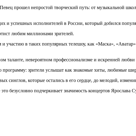
. Певец прошел непростой творческий путь: от музыкальной шко
х и успешных исполнителей в России, который добился популя
 артист любим миллионами зрителей.
 и участию в таких популярных телешоу, как «Маска», «Аватар»
ном таланте, невероятном профессионализме и искренней любви 
ю программу: зрители услышат как знакомые хиты, любимые шир
вых синглов, которые остались в его сердце, до мелодий, измен
ё это безусловно подчеркивает значимость концертов Ярослава 