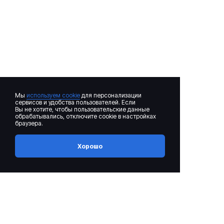
Мы
используем cookie
для персонализации
сервисов и удобства пользователей. Если
Вы не хотите, чтобы пользовательские данные
обрабатывались, отключите cookie в настройках
браузера.
Хорошо