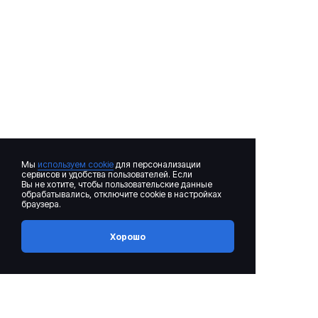
ГРУППА «КИПЕЛОВ»
11
19:00, Иваново, Музыкальный театр
НОЯ
2026
2500
от
₽
Мы
используем cookie
для персонализации
сервисов и удобства пользователей. Если
Вы не хотите, чтобы пользовательские данные
обрабатывались, отключите cookie в настройках
браузера.
Хорошо