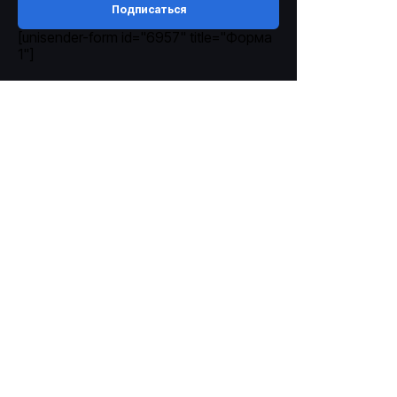
Подписаться
[unisender-form id="6957" title="Форма
1"]