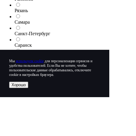
Рязань
Самара
Санкт-Петербург
Саранск
Саратов
Мы
используем cookie
для персонализации сервисов и
удобства пользователей. Если Вы не хотите, чтобы
Севастополь
пользовательские данные обрабатывались, отключите
cookie в настройках браузера.
Северодвинск
Хорошо
Сергиев Посад
Серпухов
Симферополь
Смоленск