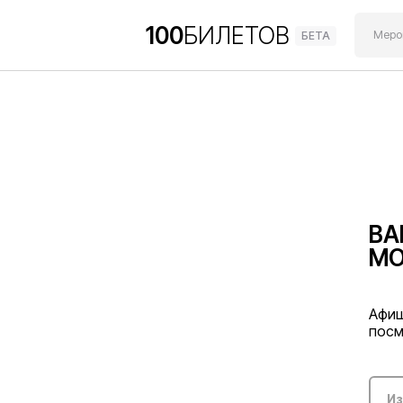
100
БИЛЕТОВ
Мероп
БЕТА
ВА
МО
Афиш
посм
Из