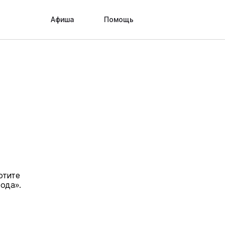
Афиша
Помощь
отите
рода».