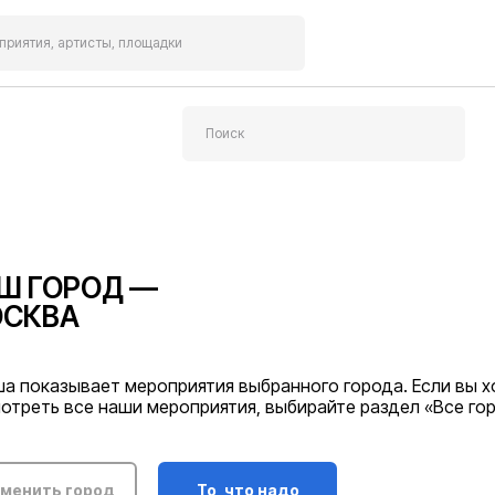
риятия, артисты, площадки
Поиск
Ш ГОРОД —
СКВА
а показывает мероприятия выбранного города. Если вы х
отреть все наши мероприятия, выбирайте раздел «Все го
менить город
То, что надо