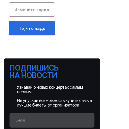
Изменить город
То, что надо
ПОДПИШИСЬ
НА НОВОСТИ
Узнавай о новых концертах самым
первым
Не упускай возможность купить самые
лучшие билеты от организатора
E-mail