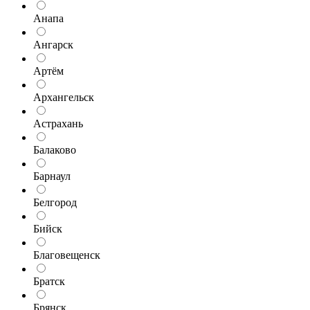
Анапа
Ангарск
Артём
Архангельск
Астрахань
Балаково
Барнаул
Белгород
Бийск
Благовещенск
Братск
Брянск