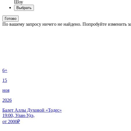
Шоу
Выбрать
Готово
По вашему запросу ничего не найдено. Попробуйте изменить з
6+
15
ноя
2026
Балет Аллы Духовой «Тодес»
19:00, Улан-Удэ,
от
2000
₽