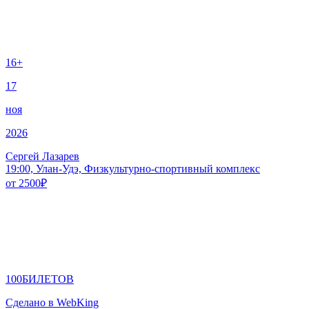
16+
17
ноя
2026
Сергей Лазарев
19:00, Улан-Удэ, Физкультурно-спортивный комплекс
от
2500
₽
100
БИЛЕТОВ
Сделано в WebKing