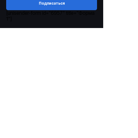
Подписаться
[unisender-form id="6957" title="Форма
1"]