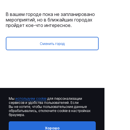
В вашем городе пока не запланировано
мероприятий, но в ближайших городах
пройдет кое-что интересное.
Сменить город
Мы
используем cookie
для персонализации
сервисов и удобства пользователей. Если
Вы не хотите, чтобы пользовательские данные
обрабатывались, отключите cookie в настройках
браузера.
Хорошо