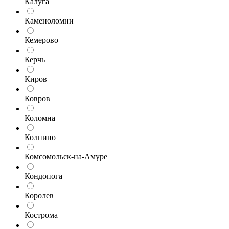
Калуга
Каменоломни
Кемерово
Керчь
Киров
Ковров
Коломна
Колпино
Комсомольск-на-Амуре
Кондопога
Королев
Кострома