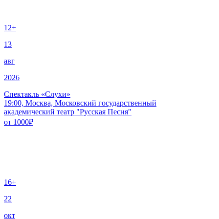
12+
13
авг
2026
Спектакль «Слухи»
19:00, Москва, Московский государственный
академический театр "Русская Песня"
от
1000
₽
16+
22
окт