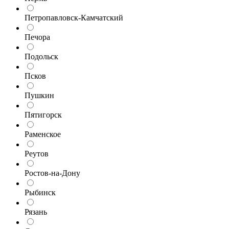
Петропавловск-Камчатский
Печора
Подольск
Псков
Пушкин
Пятигорск
Раменское
Реутов
Ростов-на-Дону
Рыбинск
Рязань