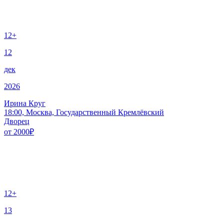
12+
12
дек
2026
Ирина Круг
18:00, Москва, Государственный Кремлёвский
Дворец
от
2000
₽
12+
13